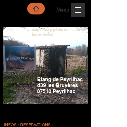
Menu
carpe étang pêche de nuit no kill
haute vienne
Etang de Peyrilhac
d39 les Bruyères
87510 Peyrilhac
INFOS / RESERVATIONS :