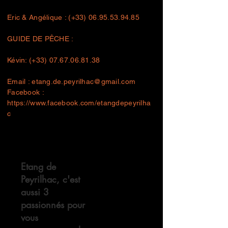
Eric & Angélique : (+33)
06.95.53.94.85
GUIDE DE PÊCHE :
Kévin: (+33)
07.67.06.81.38
Email :
etang.de.peyrilhac@gmail.com
Facebook :
https://www.facebook.com/etangdepeyrilha
c
Etang de
Peyrilhac, c'est
aussi 3
passionnés pour
vous